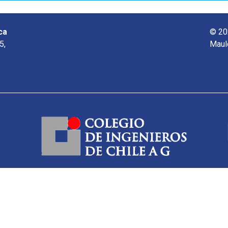
ca
© 20
5,
Maul