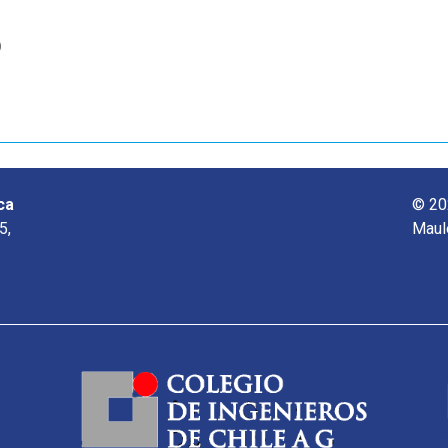
o
ca
© 20
5,
Maul