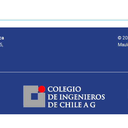
ca
© 20
5,
Maul