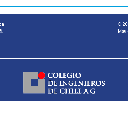
ca
© 20
5,
Maul