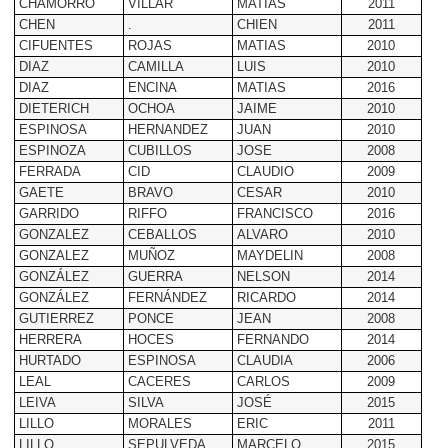
CHAMORRO
VILLAR
MATIAS
2011
CHEN
.
CHIEN
2011
CIFUENTES
ROJAS
MATIAS
2010
DIAZ
CAMILLA
LUIS
2010
DIAZ
ENCINA
MATIAS
2016
DIETERICH
OCHOA
JAIME
2010
ESPINOSA
HERNANDEZ
JUAN
2010
ESPINOZA
CUBILLOS
JOSE
2008
FERRADA
CID
CLAUDIO
2009
GAETE
BRAVO
CESAR
2010
GARRIDO
RIFFO
FRANCISCO
2016
GONZALEZ
CEBALLOS
ALVARO
2010
GONZALEZ
MUÑOZ
MAYDELIN
2008
GONZÁLEZ
GUERRA
NELSON
2014
GONZÁLEZ
FERNÁNDEZ
RICARDO
2014
GUTIERREZ
PONCE
JEAN
2008
HERRERA
HOCES
FERNANDO
2014
HURTADO
ESPINOSA
CLAUDIA
2006
LEAL
CACERES
CARLOS
2009
LEIVA
SILVA
JOSÉ
2015
LILLO
MORALES
ERIC
2011
LILLO
SEPULVEDA
MARCELO
2015