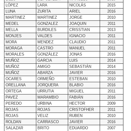
LÓPEZ
LARA
NICOLÁS
2015
LUNA
ZURITA
ARIEL
2016
MARTINEZ
MARTINEZ
JORGE
2010
MEDEL
GONZALEZ
JOAQUIN
2011
MELLA
BURDILES
CRISSTIAN
2013
MONJES
VALDES
IGNACIO
2011
MORA
MENDEZ
CLAUDIO
2011
MORAGA
CASTRO
MANUEL
2011
MORALES
GONZÁLEZ
JONAS
2016
MUÑOZ
GARCIA
LUIS
2014
MUÑOZ
AMIGO
SEBASTIÁN
2014
MUÑOZ
ABARZA
JAVIER
2016
OCARES
ORMEÑO
ESTEBAN
2010
ORELLANA
JORQUERA
BLABIO
2016
ORTEGA
URRUTIA
MIGUEL
2011
PAVEZ
MARAMBIO
FABIÁN
2016
PEREDO
URBINA
HECTOR
2009
ROJAS
ROJAS
CRISTOFHER
2011
ROJAS
VELIZ
RUBEN
2010
ROLDAN
CARRASCO
JAVIER
2016
SALAZAR
BRITO
EDUARDO
2007