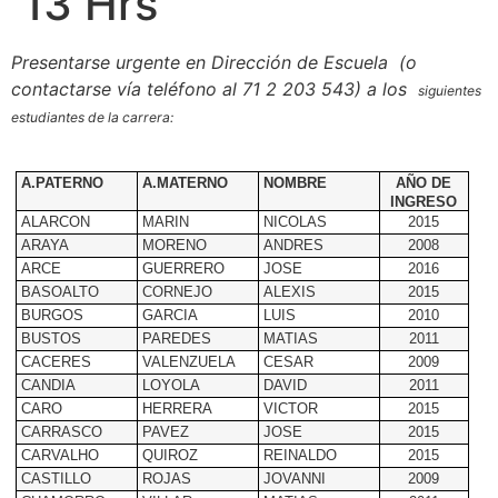
13 Hrs
Presentarse urgente en Dirección de Escuela (o
contactarse vía teléfono al 71 2 203 543) a los
siguientes
estudiantes de la carrera:
A.PATERNO
A.MATERNO
NOMBRE
AÑO DE
INGRESO
ALARCON
MARIN
NICOLAS
2015
ARAYA
MORENO
ANDRES
2008
ARCE
GUERRERO
JOSE
2016
BASOALTO
CORNEJO
ALEXIS
2015
BURGOS
GARCIA
LUIS
2010
BUSTOS
PAREDES
MATIAS
2011
CACERES
VALENZUELA
CESAR
2009
CANDIA
LOYOLA
DAVID
2011
CARO
HERRERA
VICTOR
2015
CARRASCO
PAVEZ
JOSE
2015
CARVALHO
QUIROZ
REINALDO
2015
CASTILLO
ROJAS
JOVANNI
2009