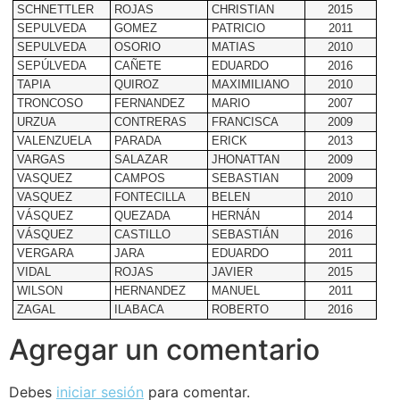
SCHNETTLER
ROJAS
CHRISTIAN
2015
SEPULVEDA
GOMEZ
PATRICIO
2011
SEPULVEDA
OSORIO
MATIAS
2010
SEPÚLVEDA
CAÑETE
EDUARDO
2016
TAPIA
QUIROZ
MAXIMILIANO
2010
TRONCOSO
FERNANDEZ
MARIO
2007
URZUA
CONTRERAS
FRANCISCA
2009
VALENZUELA
PARADA
ERICK
2013
VARGAS
SALAZAR
JHONATTAN
2009
VASQUEZ
CAMPOS
SEBASTIAN
2009
VASQUEZ
FONTECILLA
BELEN
2010
VÁSQUEZ
QUEZADA
HERNÁN
2014
VÁSQUEZ
CASTILLO
SEBASTIÁN
2016
VERGARA
JARA
EDUARDO
2011
VIDAL
ROJAS
JAVIER
2015
WILSON
HERNANDEZ
MANUEL
2011
ZAGAL
ILABACA
ROBERTO
2016
Agregar un comentario
Debes
iniciar sesión
para comentar.