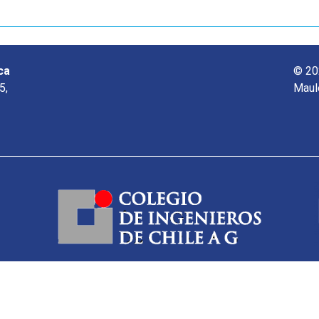
ca
© 20
5,
Maul