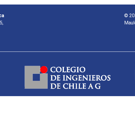
ca
© 20
5,
Maul