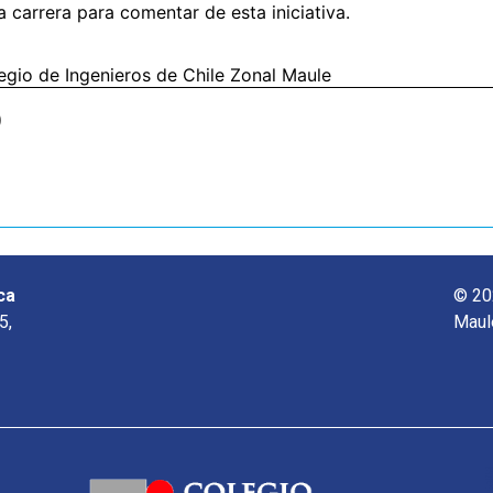
a carrera para comentar de esta iniciativa.
egio de Ingenieros de Chile Zonal Maule
o
ca
© 20
5,
Maul