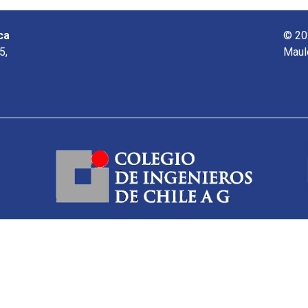
ca
© 20
5,
Maul