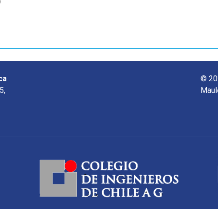
o
ca
© 20
5,
Maul