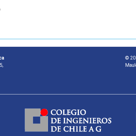
o
ca
© 20
5,
Maul