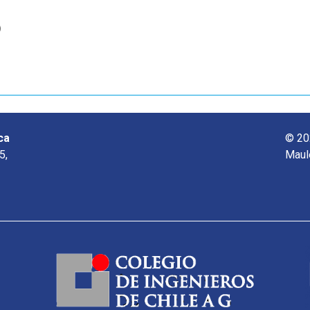
o
ca
© 20
5,
Maul