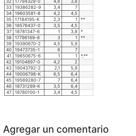
32
17794329-0
4,6
3,8
33
19386282-9
3,4
7
34
19603581-8
4,2
4,5
35
17184195-K
2,3
1
**
36
18576437-0
3,5
4,5
37
18781347-6
1
3,8
*
38
17796169-8
3
1
**
39
19390670-2
4,5
5,9
40
19473735-1
6
7
41
19650675-6
1
1
*,**
42
19104897-0
4,2
2
43
19043792-2
2,1
5,9
44
19006798-K
6,5
6,4
45
19569280-7
7
6,4
46
18731299-K
3,5
6,4
47
18780100-1
3,4
4,5
Agregar un comentario