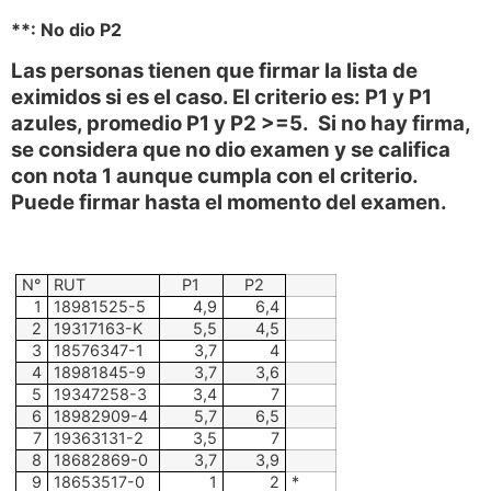
**: No dio P2
Las personas tienen que firmar la lista de
eximidos si es el caso. El criterio es: P1 y P1
azules, promedio P1 y P2 >=5. Si no hay firma,
se considera que no dio examen y se califica
con nota 1 aunque cumpla con el criterio.
Puede firmar hasta el momento del examen.
N°
RUT
P1
P2
1
18981525-5
4,9
6,4
2
19317163-K
5,5
4,5
3
18576347-1
3,7
4
4
18981845-9
3,7
3,6
5
19347258-3
3,4
7
6
18982909-4
5,7
6,5
7
19363131-2
3,5
7
8
18682869-0
3,7
3,9
9
18653517-0
1
2
*