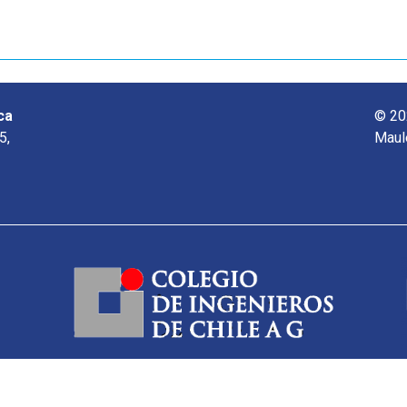
ca
© 20
5,
Maul