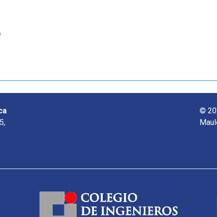
o
ca
© 20
5,
Maul