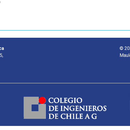
o
ca
© 20
5,
Maul