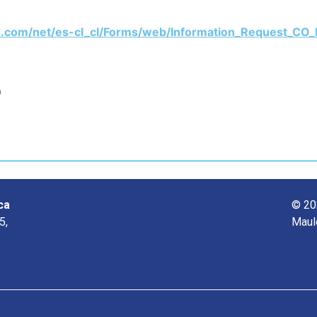
o.com/net/es-cl_cl/Forms/web/Information_Request_CO
o
ca
© 20
5,
Maul