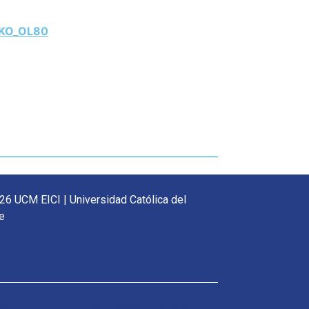
_KO_OL80
26 UCM EICI | Universidad Católica del
e