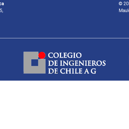
ca
© 20
5,
Maul