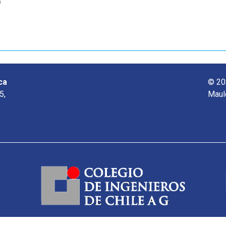
o
ca
© 20
5,
Maul